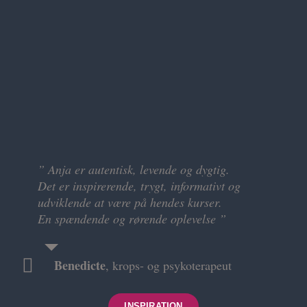
” Anja er autentisk, levende og dygtig.
” Jeg har både været på grundkursus og fået
Det er inspirerende, trygt, informativt og
behandling hos Anja.
udviklende at være på hendes kurser.
At kunne give slip, føle sig set og blive holdt i
En spændende og rørende oplevelse ”
trygge omgivelser og med en professionel
terapeut som Anja er fantastisk.
Både behandling og kursus i Rosenmetoden
Benedicte
,
krops- og psykoterapeut
anbefales varmt “
INSPIRATION