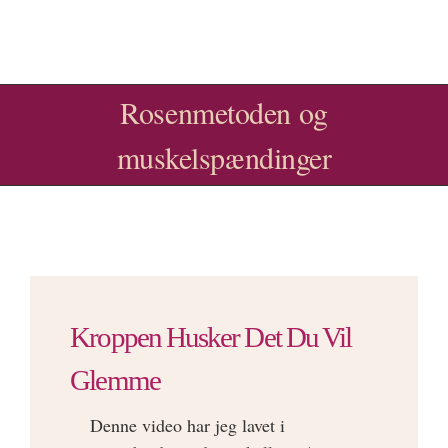
Skip
to
Tog
content
Rosenmetoden og
Navi
ROSENMETODEN
muskelspændinger
KURSER & SESSIONER
OM
BLOG
Kroppen Husker Det Du Vil
Glemme
FAQ
Denne video har jeg lavet i