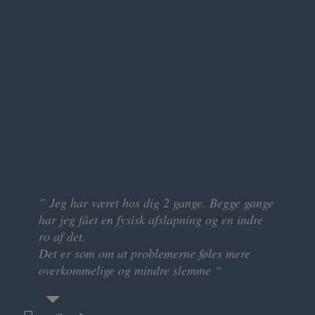
” Jeg har været hos dig 2 gange. Begge gange
” Det har været en helt fantastisk oplevelse at
har jeg fået en fysisk afslapning og en indre
være hos dig sidst.
ro af det.
Siden da har jeg følt, at der har været meget
Det er som om at problemerne føles mere
mere plads i maven til at trække vejret “
overkommelige og mindre slemme “
Camilla