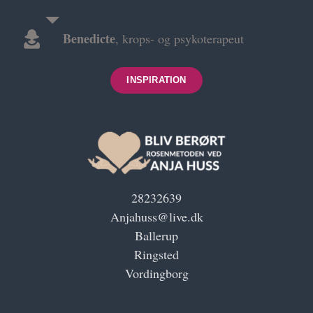
terapeut som Anja er fantastisk.
Både behandling og kursus i Rosenmetoden
Benedicte
,
krops- og psykoterapeut
anbefales varmt “
INSPIRATION
Terese
28232639
Anjahuss@live.dk
Ballerup
Ringsted
Vordingborg