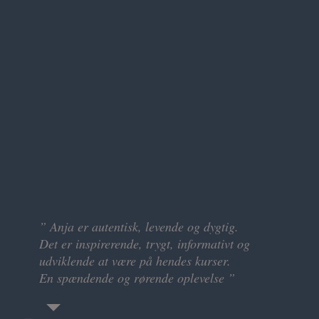
” Anja er autentisk, levende og dygtig.
” Jeg har både været på grundkursus og fået
Det er inspirerende, trygt, informativt og
behandling hos Anja.
udviklende at være på hendes kurser.
At kunne give slip, føle sig set og blive holdt i
En spændende og rørende oplevelse ”
trygge omgivelser og med en professionel
terapeut som Anja er fantastisk.
Både behandling og kursus i Rosenmetoden