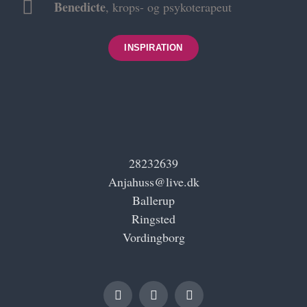
Benedicte
,
krops- og psykoterapeut
anbefales varmt “
INSPIRATION
Terese
28232639
Anjahuss@live.dk
Ballerup
Ringsted
Vordingborg