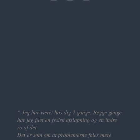
” Jeg har været hos dig 2 gange. Begge gange
” Det har været en helt fantastisk oplevelse at
har jeg fået en fysisk afslapning og en indre
være hos dig sidst.
ro af det.
Siden da har jeg følt, at der har været meget
Det er som om at problemerne føles mere
mere plads i maven til at trække vejret “