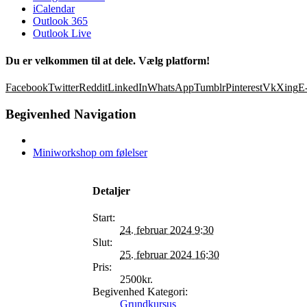
iCalendar
Outlook 365
Outlook Live
Du er velkommen til at dele. Vælg platform!
Facebook
Twitter
Reddit
LinkedIn
WhatsApp
Tumblr
Pinterest
Vk
Xing
E
Begivenhed Navigation
Miniworkshop om følelser
Detaljer
Start:
24. februar 2024 9:30
Slut:
25. februar 2024 16:30
Pris:
2500kr.
Begivenhed Kategori:
Grundkursus